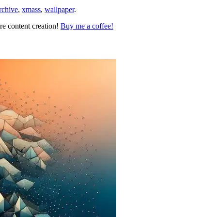
rchive
,
xmass
,
wallpaper
.
re content creation!
Buy me a coffee!