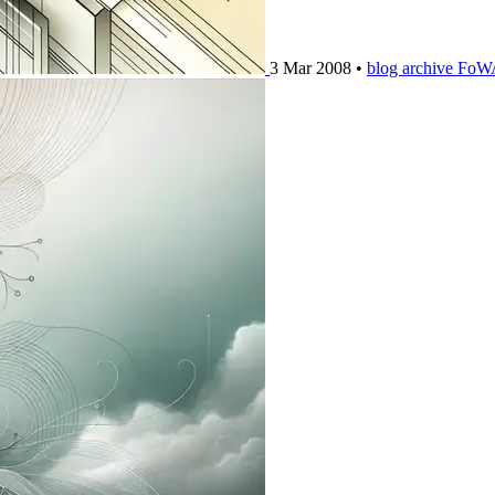
3 Mar 2008
•
blog archive
FoWA