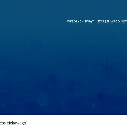
 coś ciekawego!