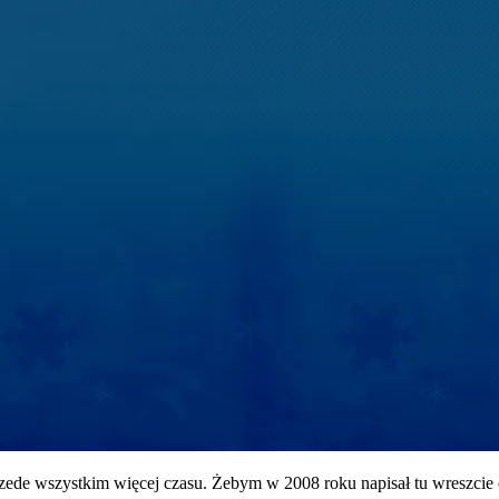
rzede wszystkim więcej czasu. Żebym w 2008 roku napisał tu wreszcie